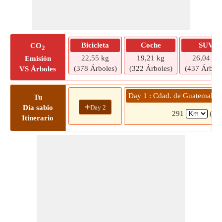
Bicicleta
Coche
SUV
CO
2
22,55 kg
19,21 kg
26,04 kg
Emisión
(378 Árboles)
(322 Árboles)
(437 Árbole
VS Árboles
Day 1 : Cdad. de Guatemala » 
Tu
+
Day 2
Día sabio
291
(6 h
Itinerario