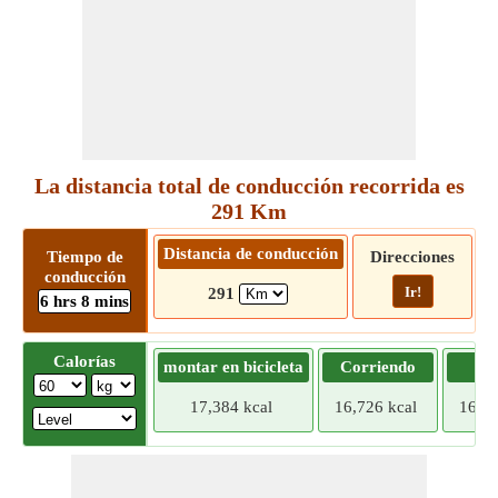
La distancia total de conducción recorrida es
291 Km
Distancia de conducción
Tiempo de
Direcciones
conducción
Ir!
291
6 hrs 8 mins
Calorías
montar en bicicleta
Corriendo
Tr
17,384 kcal
16,726 kcal
16,06