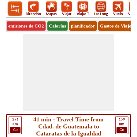
Dirección
Mapas
Viajar
Viajar T
Lat Long
Vuelo
Vuel
emisiones de CO2
Calorías
planificador
Gastos de Viaje
41 min - Travel Time from
291
159
Km
Km
Cdad. de Guatemala to
Go
Go
Cataratas de la Igualdad