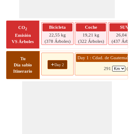
Bicicleta
Coche
SUV
CO
2
22,55 kg
19,21 kg
26,04 kg
Emisión
(378 Árboles)
(322 Árboles)
(437 Árbole
VS Árboles
Day 1 : Cdad. de Guatemala » 
Tu
+
Day 2
Día sabio
291
(6 h
Itinerario