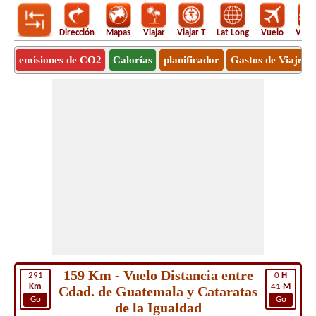
Dirección
Mapas
Viajar
Viajar T
Lat Long
Vuelo
Vuel
emisiones de CO2
Calorías
planificador
Gastos de Viaje
159 Km - Vuelo Distancia entre
291
0
H
Km
41
M
Cdad. de Guatemala y Cataratas
Go
Go
de la Igualdad