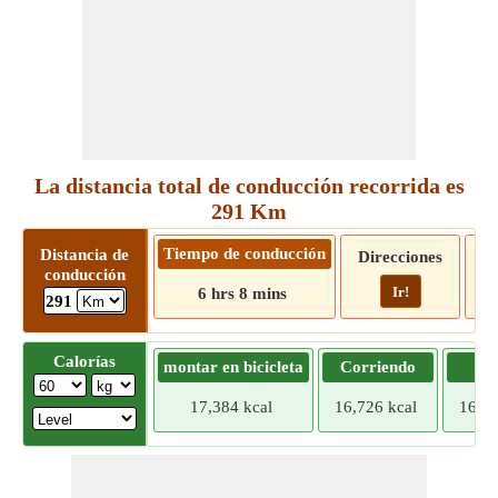
La distancia total de conducción recorrida es
291 Km
Tiempo de conducción
Distancia de
Direcciones
conducción
Ir!
6 hrs 8 mins
291
Calorías
montar en bicicleta
Corriendo
Tr
17,384 kcal
16,726 kcal
16,06