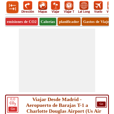
Dirección
Mapas
Viajar
Viajar T
Lat Long
Vuelo
Vuel
emisiones de CO2
Calorías
planificador
Gastos de Viaje
Viajar Desde Madrid -
0,0
CO
Aeropuerto de Barajas T-1 a
Go
2
Go
Charlotte Douglas Airport (Us Air