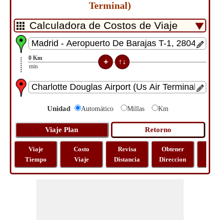
Terminal)
0
Km
0
min
Unidad
Automático
Millas
Km
Viaje
Costo
Revisa
Obtener
Most
Tiempo
Viaje
Distancia
Direccion
Ma