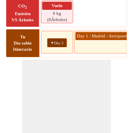
Vuelo
CO
2
0 kg
Emisión
(0Árboles)
VS Árboles
Day 1 : Madrid - Aeropuerto d
Tu
+
Day 2
Día sabio
Itinerario