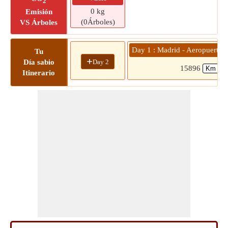
2
0 kg
Emisión
(0Árboles)
VS Árboles
Day 1 : Madrid - Aeropuerto 
Tu
+
Day 2
Día sabio
15896
Itinerario