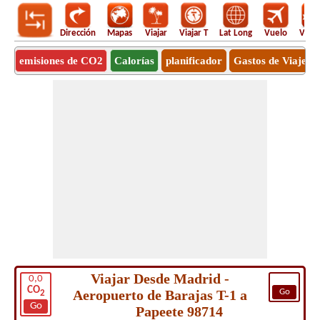
Dirección
Mapas
Viajar
Viajar T
Lat Long
Vuelo
Vuel
emisiones de CO2
Calorías
planificador
Gastos de Viaje
Viajar Desde Madrid -
0,0
CO
Aeropuerto de Barajas T-1 a
Go
2
Go
Papeete 98714