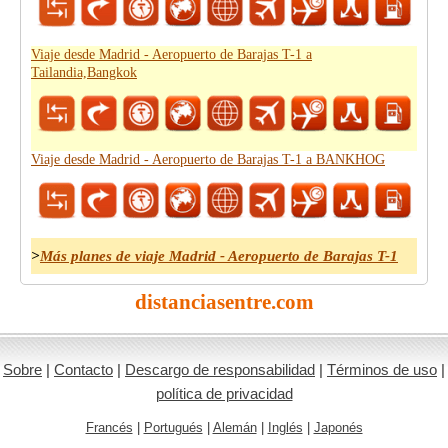
Viaje desde Madrid - Aeropuerto de Barajas T-1 a
Tailandia,Bangkok
Viaje desde Madrid - Aeropuerto de Barajas T-1 a BANKHOG
>
Más planes de viaje Madrid - Aeropuerto de Barajas T-1
distanciasentre.com
Sobre
|
Contacto
|
Descargo de responsabilidad
|
Términos de uso
|
política de privacidad
Francés
|
Portugués
|
Alemán
|
Inglés
|
Japonés