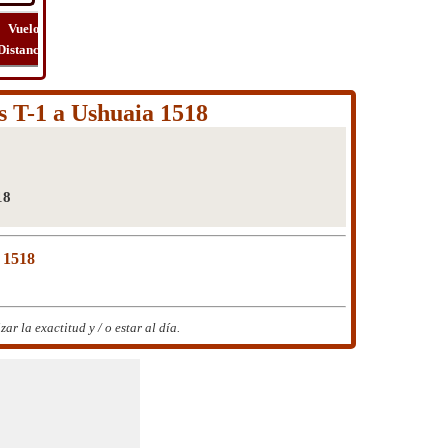
Vuelo
Vuelo
Ver
Costo
Distancia
Tiempo
Ruta
Viaje
s T-1 a Ushuaia 1518
18
 1518
 la exactitud y / o estar al día.