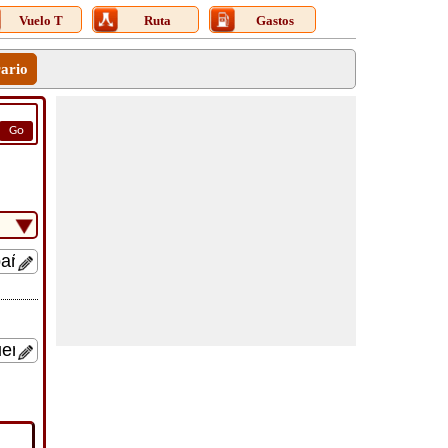
Vuelo T
Ruta
Gastos
rario
Go