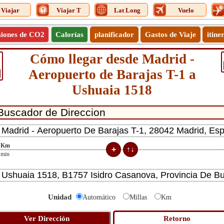
Viajar
Viajar T
Lat Long
Vuelo
siones de CO2
Calorías
planificador
Gastos de Viaje
itine
Cómo llegar desde Madrid -
Aeropuerto de Barajas T-1 a
Ushuaia 1518
Km
min
Unidad
Automático
Millas
Km