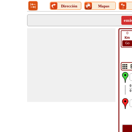
Dirección
Mapas
emi
0
Km
Go
0
0