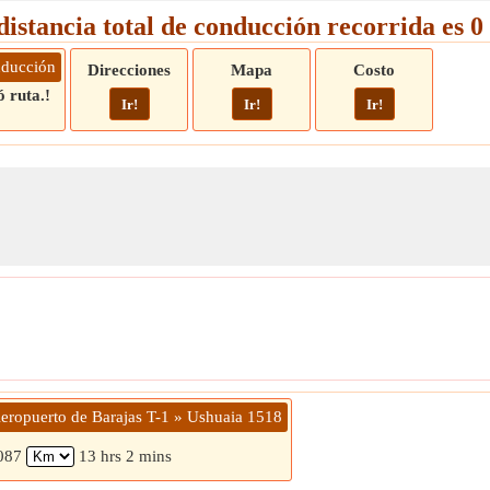
distancia total de conducción recorrida es 
nducción
Direcciones
Mapa
Costo
 ruta.!
Ir!
Ir!
Ir!
Aeropuerto de Barajas T-1 » Ushuaia 1518
087
13 hrs 2 mins