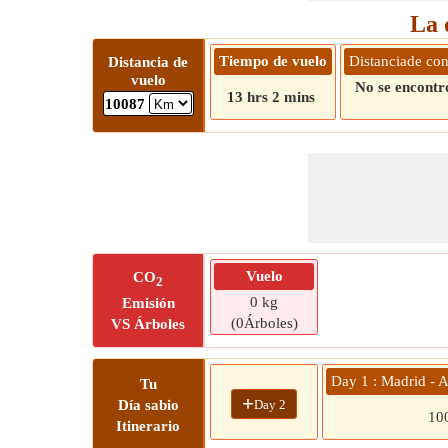
La 
Tiempo de vuelo
Distanciade co
Distancia de
vuelo
No se encontró
13 hrs 2 mins
10087
Vuelo
CO
2
0 kg
Emisión
(0Árboles)
VS Árboles
Day 1 : Madrid - 
Tu
+
Day 2
Día sabio
10
Itinerario