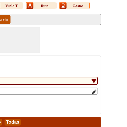
Vuelo T
Ruta
Gastos
rario