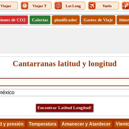
Viajar
Viajar T
Lat Long
Vuelo
siones de CO2
Calorías
planificador
Gastos de Viaje
itine
Cantarranas latitud y longitud