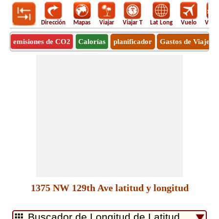
Dirección
Mapas
Viajar
Viajar T
Lat Long
Vuelo
Vuel
emisiones de CO2
Calorías
planificador
Gastos de Viaje
1375 NW 129th Ave latitud y longitud