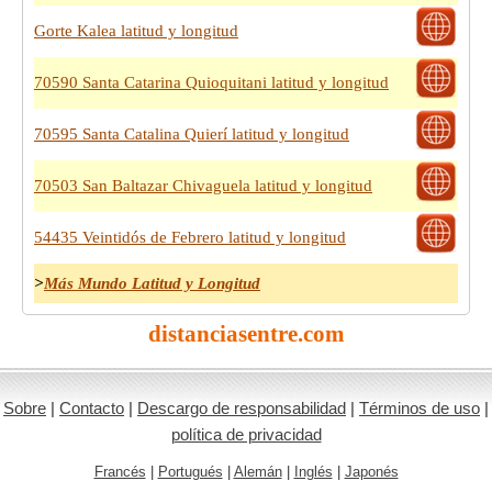
Gorte Kalea latitud y longitud
70590 Santa Catarina Quioquitani latitud y longitud
70595 Santa Catalina Quierí latitud y longitud
70503 San Baltazar Chivaguela latitud y longitud
54435 Veintidós de Febrero latitud y longitud
>
Más Mundo Latitud y Longitud
distanciasentre.com
Sobre
|
Contacto
|
Descargo de responsabilidad
|
Términos de uso
|
política de privacidad
Francés
|
Portugués
|
Alemán
|
Inglés
|
Japonés