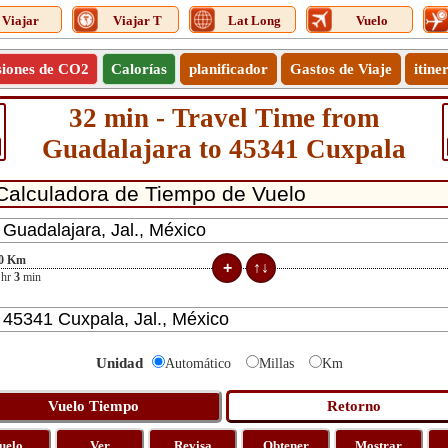
Viajar
Viajar T
Lat Long
Vuelo
siones de CO2
Calorías
planificador
Gastos de Viaje
itine
32 min - Travel Time from
Guadalajara to 45341 Cuxpala
0
Km
hr
3
min
Unidad
Automático
Millas
Km
uelo
Ver
Revisa
Obtener
Mostrar