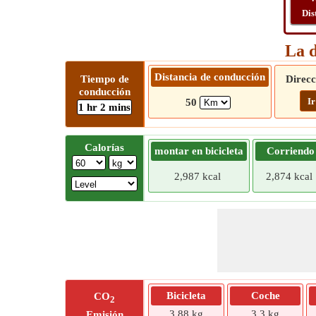
Dis
La d
Distancia de conducción
Tiempo de
Direcc
conducción
Ir
50
1 hr 2 mins
Calorías
montar en bicicleta
Corriendo
2,987 kcal
2,874 kcal
Bicicleta
Coche
CO
2
3,88 kg
3,3 kg
Emisión