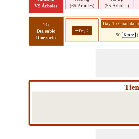
(65 Árboles)
(55 Árboles)
VS Árboles
Day 1 : Guadalaja
Tu
+
Day 2
Día sabio
50
(
Itinerario
Tiem