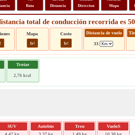
tancia
Ruta
Distancia
Direccion
Mapa
istancia total de conducción recorrida es 
Distancia de vuelo
Ti
iones
Mapa
Costo
!
Ir!
Ir!
33
Trotar
2,76 kcal
SUV
Autobús
Tren
VueloS
4,47 kg
3,37 kg
1,49 kg
10,38 kg