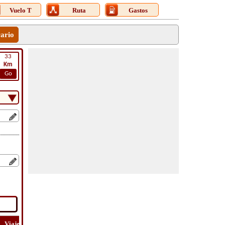
Vuelo T
Ruta
Gastos
rario
33
Km
Go
Viaje
Viaje
Lat
Costo