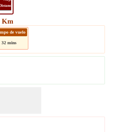
Distancia
Tiempo
Long
Viaje
50 Km
empo de vuelo
32 mins