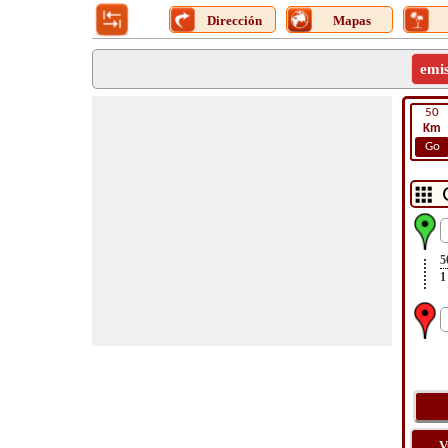
Dirección
Mapas
emi
50
Km
Go
5
1
V