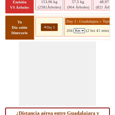
153,96 kg
57,5 kg
48,97 kg
Emisión
(2581Árboles)
(964 Árboles)
(821 Árbole
VS Árboles
Day 1 : Guadalajara » Tepic
Tu
+
Day 5
Día sabio
204
(2 hrs 41 mins)
Itinerario
¿Distancia aérea entre Guadalajara y