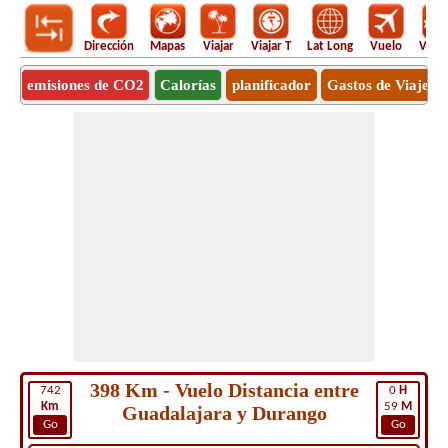
Dirección
Mapas
Viajar
Viajar T
Lat Long
Vuelo
Vuel
emisiones de CO2
Calorías
planificador
Gastos de Viaje
398 Km - Vuelo Distancia entre
742
0
H
Km
59
M
Guadalajara y Durango
Go
Go