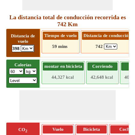
La distancia total de conducción recorrida es
742 Km
Tiempo de vuelo
Distancia de conducción
Distancia de
vuelo
59 mins
742
398
Calorías
montar en bicicleta
Corriendo
Tr
44,327 kcal
42,648 kcal
40,96
Vuelo
Bicicleta
Coche
CO
2