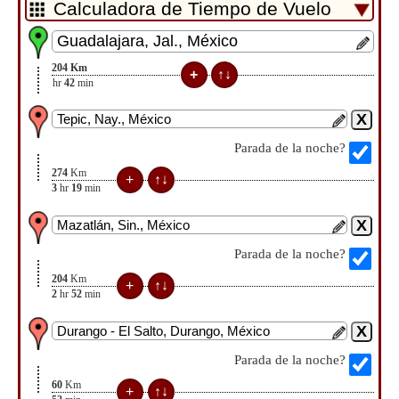
204
Km
2
hr
42
min
Parada de la noche?
274
Km
3
hr
19
min
Parada de la noche?
204
Km
2
hr
52
min
Parada de la noche?
60
Km