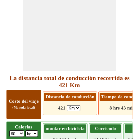
La distancia total de conducción recorrida es
421 Km
Distancia de conducción
Tiempo de conduc
Costo del viaje
(Moneda local)
421
8 hrs 43 mins
Calorías
montar en bicicleta
Corriendo
Tr