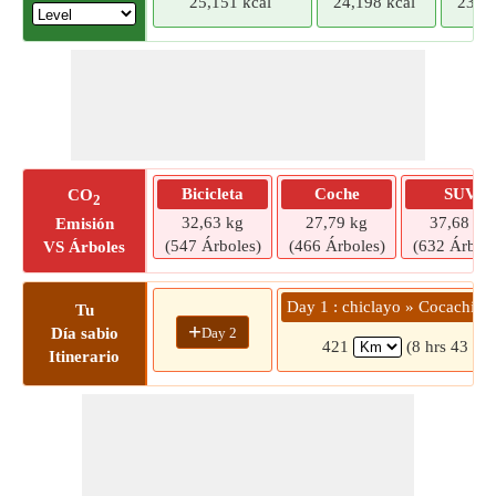
25,151 kcal
24,198 kcal
23,24
Bicicleta
Coche
SUV
CO
2
32,63 kg
27,79 kg
37,68 kg
Emisión
(547 Árboles)
(466 Árboles)
(632 Árbole
VS Árboles
Day 1 : chiclayo » Cocachim
Tu
+
Day 2
Día sabio
421
(8 hrs 43 mi
Itinerario