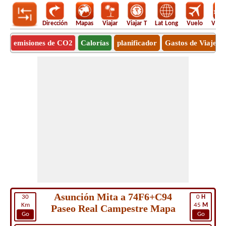
Dirección
Mapas
Viajar
Viajar T
Lat Long
Vuelo
Vuel
emisiones de CO2
Calorías
planificador
Gastos de Viaje
Asunción Mita a 74F6+C94
30
0
H
Km
45
M
Paseo Real Campestre Mapa
Go
Go