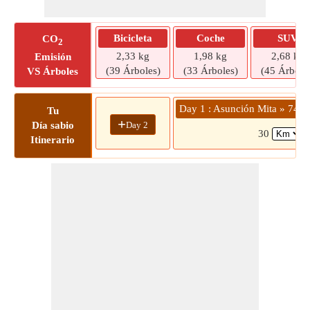
Bicicleta
Coche
SUV
CO
2
2,33 kg
1,98 kg
2,68 kg
Emisión
(39 Árboles)
(33 Árboles)
(45 Árbole
VS Árboles
Day 1 : Asunción Mita » 74F
Tu
+
Day 2
Día sabio
30
(
Itinerario