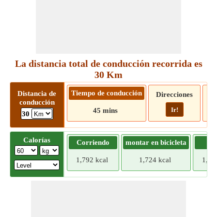
La distancia total de conducción recorrida es
30 Km
Tiempo de conducción
Distancia de
Direcciones
conducción
Ir!
45 mins
30
Calorías
Corriendo
montar en bicicleta
Tr
1,792 kcal
1,724 kcal
1,65