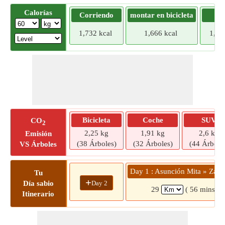
Calorías
Corriendo
montar en bicicleta
Tr
1,732 kcal
1,666 kcal
1,60
Bicicleta
Coche
SUV
CO
2
2,25 kg
1,91 kg
2,6 kg
Emisión
(38 Árboles)
(32 Árboles)
(44 Árbole
VS Árboles
Day 1 : Asunción Mita » Zapot
Tu
+
Day 2
Día sabio
29
( 56 mins)
Itinerario