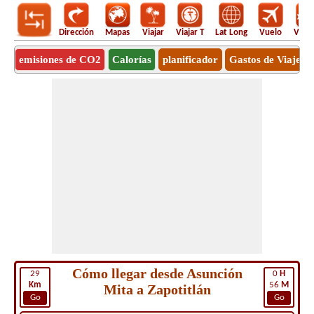
Dirección
Mapas
Viajar
Viajar T
Lat Long
Vuelo
Vuel
emisiones de CO2
Calorías
planificador
Gastos de Viaje
Cómo llegar desde Asunción
29
0
H
Km
56
M
Mita a Zapotitlán
Go
Go