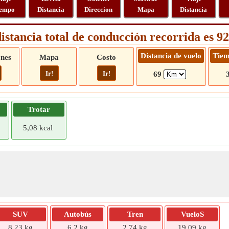
empo
Distancia
Direccion
Mapa
Distancia
istancia total de conducción recorrida es 
Distancia de vuelo
Tiem
ones
Mapa
Costo
Ir!
Ir!
69
Trotar
5,08 kcal
SUV
Autobús
Tren
VueloS
8,23 kg
6,2 kg
2,74 kg
19,09 kg