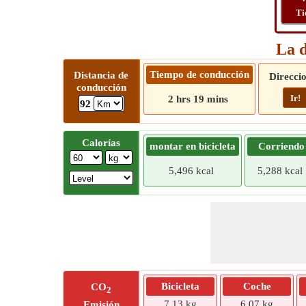
Ti
La d
Tiempo de conducción
Distancia de
Direcci
conducción
Ir!
2 hrs 19 mins
92
Calorías
montar en bicicleta
Corriendo
5,496 kcal
5,288 kcal
Bicicleta
Coche
CO
2
7,13 kg
6,07 kg
Emisión