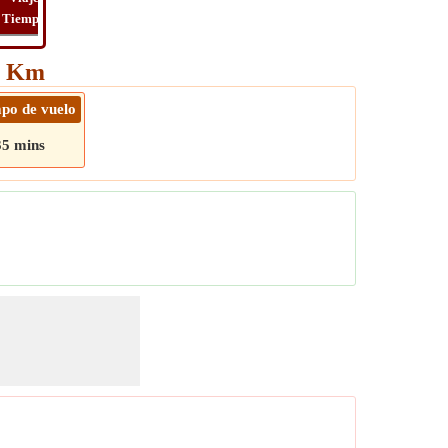
Tiempo
Long
Distancia
Tiempo
Viaje
92 Km
po de vuelo
35 mins