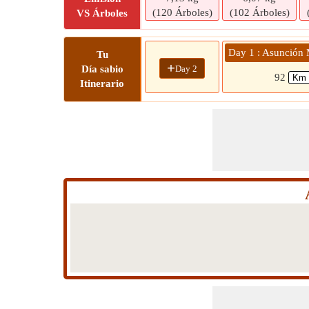
(120 Árboles)
(102 Árboles)
VS Árboles
Day 1 : Asunción 
Tu
+
Day 2
Día sabio
92
Itinerario