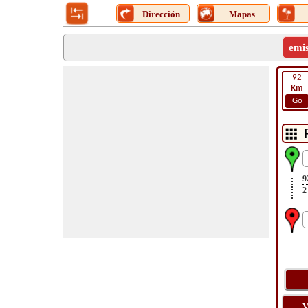
Dirección
Mapas
emi
92
Km
Go
9
2
V