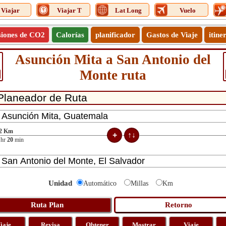
Viajar
Viajar T
Lat Long
Vuelo
siones de CO2
Calorías
planificador
Gastos de Viaje
itine
Asunción Mita a San Antonio del
Monte ruta
2
Km
hr
20
min
Unidad
Automático
Millas
Km
iaje
Revisa
Obtener
Mostrar
Viaje