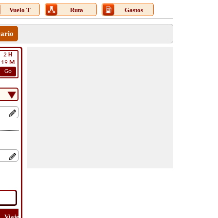
Vuelo T
Ruta
Gastos
rario
2
H
19
M
Go
Viaje
Lat
Vuelo
Vuelo
Costo