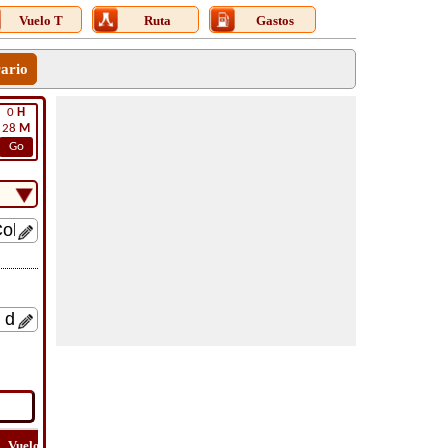
Vuelo T
Ruta
Gastos
rario
0
H
28
M
Go
Vuelo
Vuelo
Ver
Costo