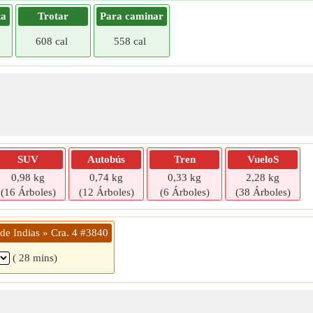
ta
Trotar
Para caminar
608 cal
558 cal
SUV
Autobús
Tren
VueloS
0,98 kg
0,74 kg
0,33 kg
2,28 kg
(16 Árboles)
(12 Árboles)
(6 Árboles)
(38 Árboles)
de Indias » Cra. 4 #3840
( 28 mins)