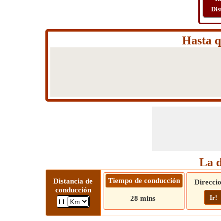
Dis
Hasta q
La d
Tiempo de conducción
Distancia de
Direcci
conducción
Ir!
28 mins
11