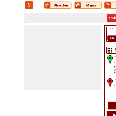
Dirección
Mapas
emi
11
Km
Go
1
2
R