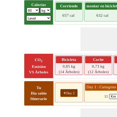
Calorías
Corriendo
montar en bicicle
657 cal
632 cal
Bicicleta
Coche
CO
2
0,85 kg
0,73 kg
Emisión
(14 Árboles)
(12 Árboles)
VS Árboles
Day 1 : Cartagena 
Tu
+
Day 2
Día sabio
11
Itinerario