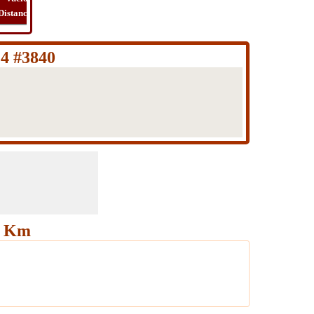
Distancia
Tiempo
Ruta
Viaje
 4 #3840
11 Km