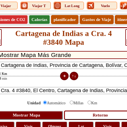
Viajar
Viajar T
Lat Long
Vuelo
siones de CO2
Calorías
planificador
Gastos de Viaje
itine
Cartagena de Indias a Cra. 4
#3840 Mapa
1
Km
8
min
Unidad
Automático
Millas
Km
evisa
Viaje
Obtener
Lat
Viaje