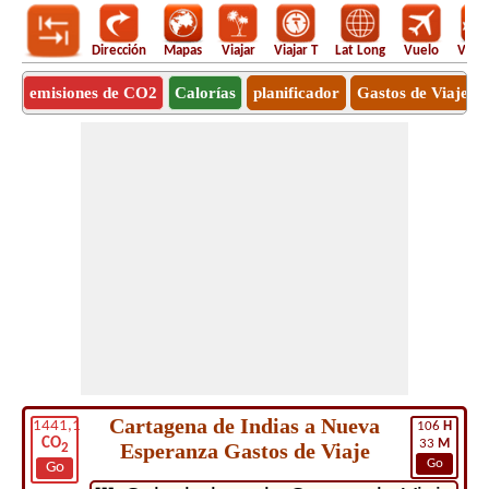
Dirección
Mapas
Viajar
Viajar T
Lat Long
Vuelo
Vuel
emisiones de CO2
Calorías
planificador
Gastos de Viaje
Cartagena de Indias a Nueva
1441,1
106
H
CO
33
M
Esperanza Gastos de Viaje
2
Go
Go