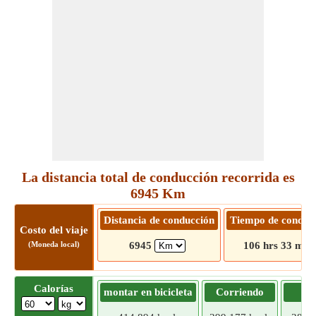
La distancia total de conducción recorrida es
6945 Km
Distancia de conducción
Tiempo de conduc
Costo del viaje
(Moneda local)
6945
106 hrs 33 min
Calorías
montar en bicicleta
Corriendo
Tr