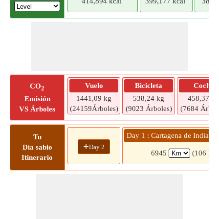
414,894 kcal
399,177 kcal
383,4
Vuelo
Bicicleta
Coche
CO
2
1441,09 kg
538,24 kg
458,37 kg
Emisión
(24159Árboles)
(9023 Árboles)
(7684 Árbol
VS Árboles
Day 1 : Cartagena de Indias 
Tu
+
Day 2
Día sabio
6945
(106 hrs
Itinerario