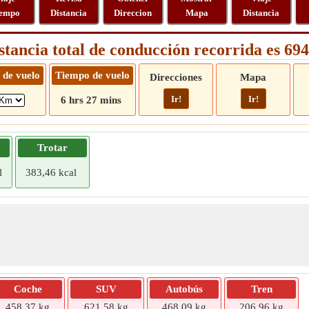
empo
Distancia
Direccion
Mapa
Distancia
stancia total de conducción recorrida es 6
 de vuelo
Tiempo de vuelo
Direcciones
Mapa
Ir!
Ir!
6 hrs 27 mins
Trotar
l
383,46 kcal
Coche
SUV
Autobús
Tren
458,37 kg
621,58 kg
468,09 kg
206,96 kg