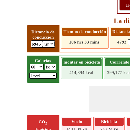
Ti
La di
Tiempo de conducción
Distancia
Distancia de
conducción
106 hrs 33 mins
4793
6945
Calorías
montar en bicicleta
Corriendo
414,894 kcal
399,177 kca
Vuelo
Bicicleta
CO
2
1441,09 kg
538,24 kg
Emisión