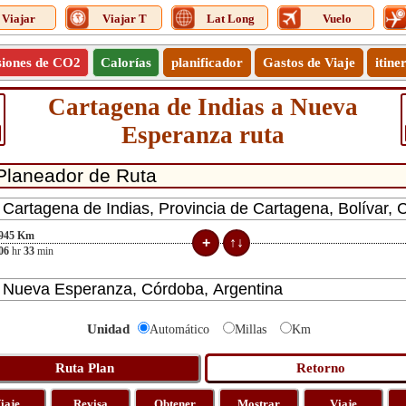
Viajar
Viajar T
Lat Long
Vuelo
siones de CO2
Calorías
planificador
Gastos de Viaje
itine
Cartagena de Indias a Nueva
Esperanza ruta
945
Km
06
hr
33
min
Unidad
Automático
Millas
Km
iaje
Revisa
Obtener
Mostrar
Viaje