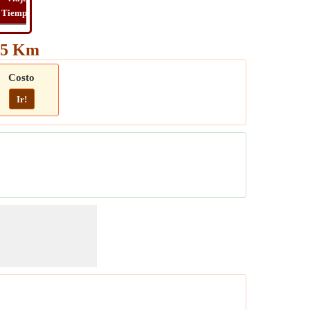
Tiempo
Long
Distancia
Tiempo
Viaje
945 Km
Costo
Ir!