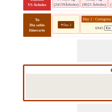
(24159Árboles)
(9023 Árboles)
(
VS Árboles
Day 1 : Cartagena
Tu
+
Day 2
Día sabio
6945
Itinerario