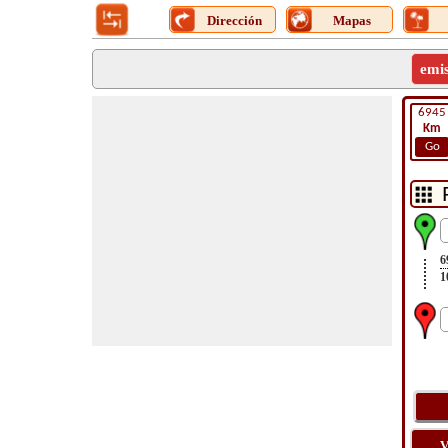
Dirección
Mapas
emi
6945
Km
Go
6
1
V