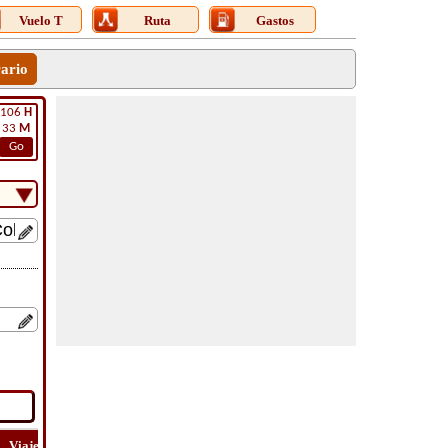
Vuelo T
Ruta
Gastos
rario
106
H
33
M
Go
Viaje
Lat
Vuelo
Vuelo
Costo