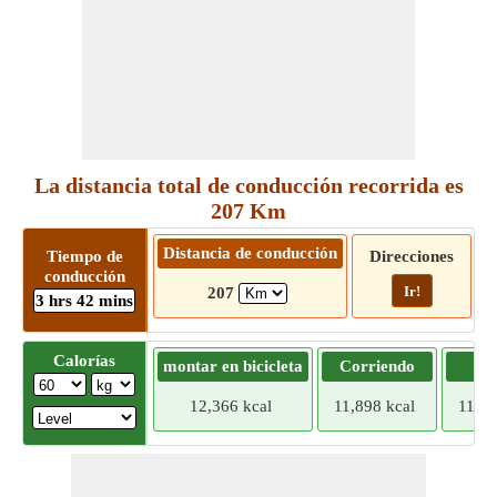
La distancia total de conducción recorrida es
207 Km
Distancia de conducción
Tiempo de
Direcciones
conducción
Ir!
207
3 hrs 42 mins
Calorías
montar en bicicleta
Corriendo
Tr
12,366 kcal
11,898 kcal
11,42