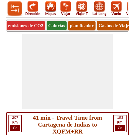
Dirección
Mapas
Viajar
Viajar T
Lat Long
Vuelo
Vuel
emisiones de CO2
Calorías
planificador
Gastos de Viaje
41 min - Travel Time from
207
153
Km
Km
Cartagena de Indias to
Go
Go
XQFM+RR