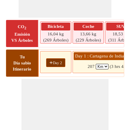
Bicicleta
Coche
SUV
CO
2
16,04 kg
13,66 kg
18,53 kg
Emisión
(269 Árboles)
(229 Árboles)
(311 Árbole
VS Árboles
Day 1 : Cartagena de India
Tu
+
Day 2
Día sabio
207
(3 hrs 42 m
Itinerario