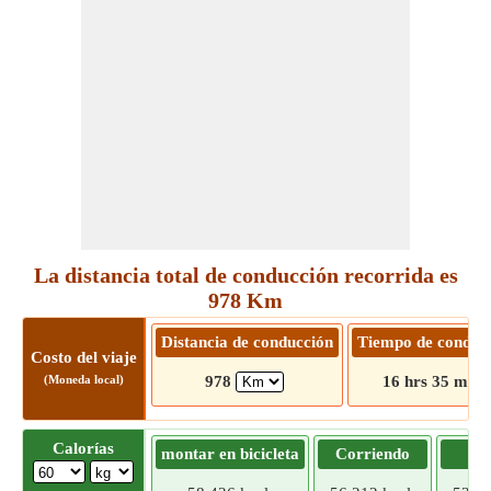
La distancia total de conducción recorrida es
978 Km
Distancia de conducción
Tiempo de conduc
Costo del viaje
(Moneda local)
978
16 hrs 35 mins
Calorías
montar en bicicleta
Corriendo
Tr