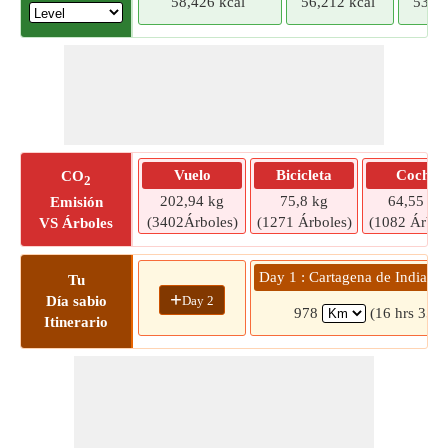
58,426 kcal
56,212 kcal
53,99
Vuelo
Bicicleta
Coche
CO
2
202,94 kg
75,8 kg
64,55 kg
Emisión
(3402Árboles)
(1271 Árboles)
(1082 Árbol
VS Árboles
Day 1 : Cartagena de Indias »
Tu
+
Day 2
Día sabio
978
(16 hrs 35 m
Itinerario