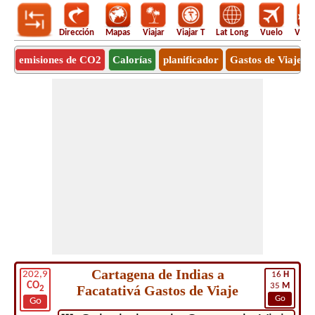
Dirección
Mapas
Viajar
Viajar T
Lat Long
Vuelo
Vuel
emisiones de CO2
Calorías
planificador
Gastos de Viaje
Cartagena de Indias a
202,9
16
H
CO
35
M
Facatativá Gastos de Viaje
2
Go
Go