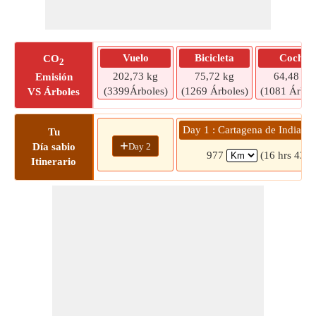
Vuelo
Bicicleta
Coche
CO
2
202,73 kg
75,72 kg
64,48 kg
Emisión
(3399Árboles)
(1269 Árboles)
(1081 Árbol
VS Árboles
Day 1 : Cartagena de Indias 
Tu
+
Day 2
Día sabio
977
(16 hrs 43 m
Itinerario