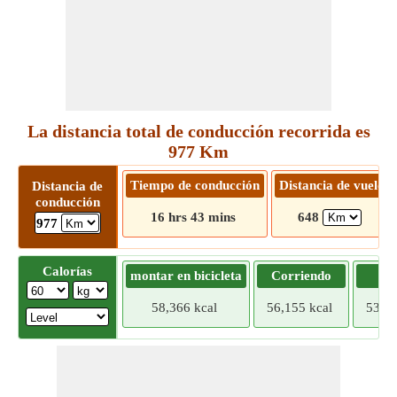
La distancia total de conducción recorrida es
977 Km
Tiempo de conducción
Distancia de vuelo
Distancia de
conducción
16 hrs 43 mins
648
977
Calorías
montar en bicicleta
Corriendo
Tr
58,366 kcal
56,155 kcal
53,94