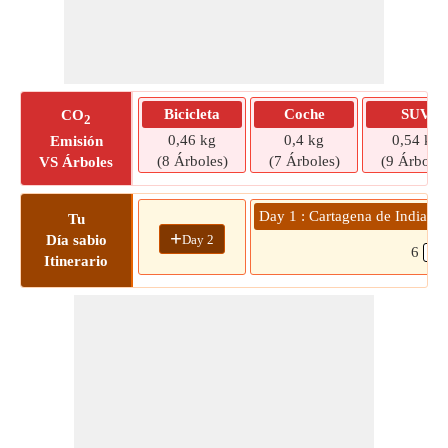
Bicicleta
Coche
SUV
CO
2
0,46 kg
0,4 kg
0,54 kg
Emisión
(8 Árboles)
(7 Árboles)
(9 Árboles
VS Árboles
Day 1 : Cartagena de Indias 
Tu
+
Day 2
Día sabio
6
Itinerario