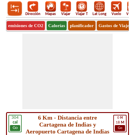
Dirección
Mapas
Viajar
Viajar T
Lat Long
Vuelo
Vuel
emisiones de CO2
Calorías
planificador
Gastos de Viaje
6 Km - Distancia entre
304
0
H
cal
18
M
Cartagena de Indias y
Go
Go
Aeropuerto Cartagena de Indias