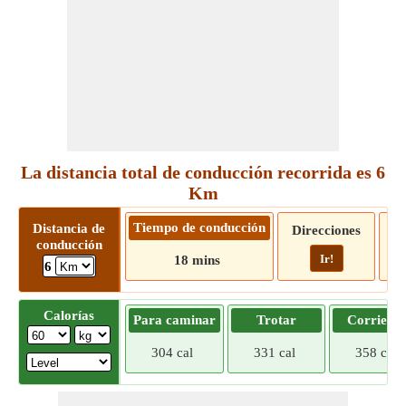
La distancia total de conducción recorrida es 6
Km
Tiempo de conducción
Distancia de
Direcciones
conducción
Ir!
18 mins
6
Calorías
Para caminar
Trotar
Corriend
304 cal
331 cal
358 cal