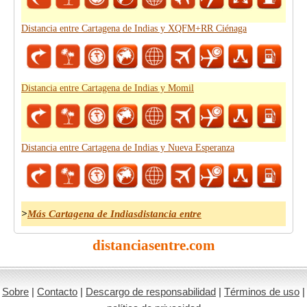
Distancia entre Cartagena de Indias y XQFM+RR Ciénaga
Distancia entre Cartagena de Indias y Momil
Distancia entre Cartagena de Indias y Nueva Esperanza
>
Más Cartagena de Indiasdistancia entre
distanciasentre.com
Sobre
|
Contacto
|
Descargo de responsabilidad
|
Términos de uso
|