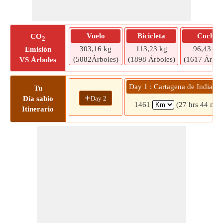
Vuelo
Bicicleta
Coche
CO
2
303,16 kg
113,23 kg
96,43 kg
Emisión
(5082Árboles)
(1898 Árboles)
(1617 Árbol
VS Árboles
Day 1 : Cartagena de Indias »
Tu
+
Day 2
Día sabio
1461
(27 hrs 44 min
Itinerario