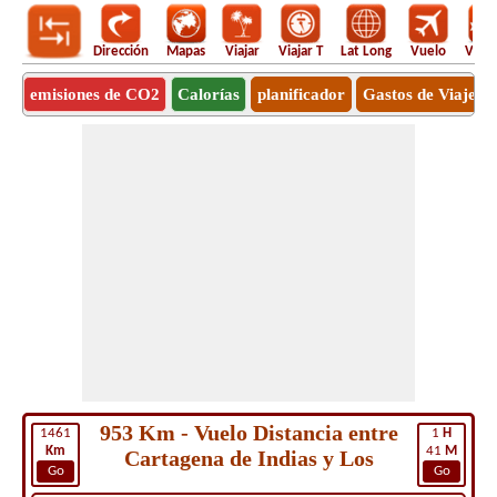
Dirección
Mapas
Viajar
Viajar T
Lat Long
Vuelo
Vuel
emisiones de CO2
Calorías
planificador
Gastos de Viaje
953 Km - Vuelo Distancia entre
1461
1
H
Km
41
M
Cartagena de Indias y Los
Go
Go