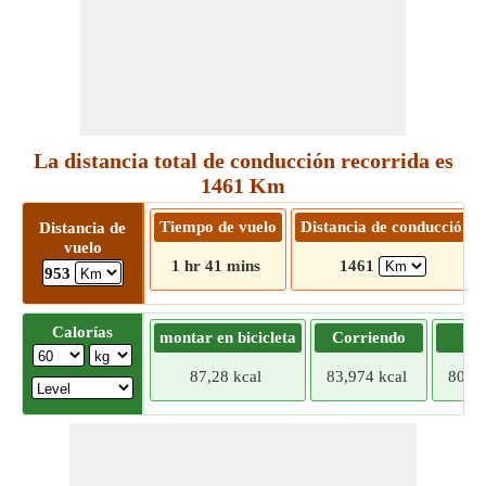
La distancia total de conducción recorrida es
1461 Km
Tiempo de vuelo
Distancia de conducción
Distancia de
vuelo
1 hr 41 mins
1461
953
Calorías
montar en bicicleta
Corriendo
Tr
87,28 kcal
83,974 kcal
80,66