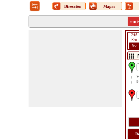
Dirección
Mapas
emi
746
Km
Go
7
9
R