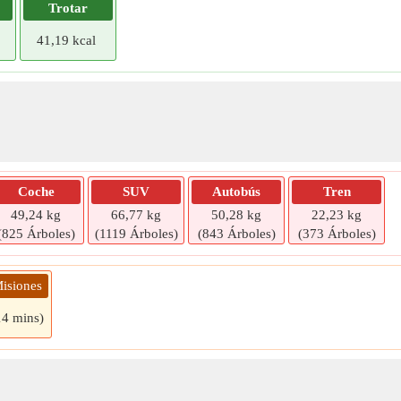
Trotar
41,19 kcal
Coche
SUV
Autobús
Tren
49,24 kg
66,77 kg
50,28 kg
22,23 kg
(825 Árboles)
(1119 Árboles)
(843 Árboles)
(373 Árboles)
isiones
14 mins)