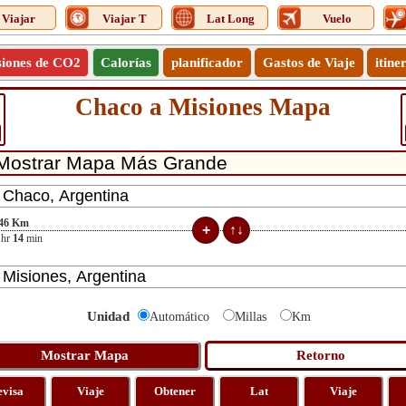
Viajar
Viajar T
Lat Long
Vuelo
siones de CO2
Calorías
planificador
Gastos de Viaje
itine
Chaco a Misiones Mapa
46
Km
hr
14
min
Unidad
Automático
Millas
Km
evisa
Viaje
Obtener
Lat
Viaje