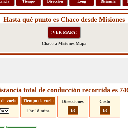
tancia
Tiempo
Direccion
Long
Distancia
Hasta qué punto es Chaco desde Misiones
Chaco a Misiones Mapa
istancia total de conducción recorrida es 7
 de vuelo
Tiempo de vuelo
Direcciones
Costo
Ir!
Ir!
1 hr 18 mins