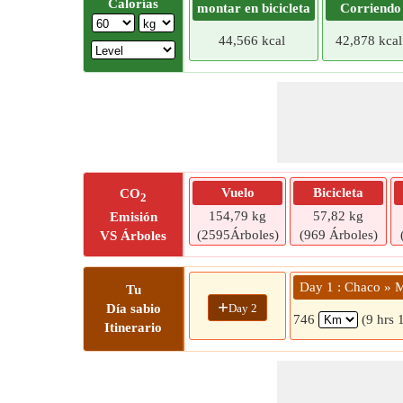
Calorías
montar en bicicleta
Corriendo
44,566 kcal
42,878 kcal
Vuelo
Bicicleta
CO
2
154,79 kg
57,82 kg
Emisión
(2595Árboles)
(969 Árboles)
VS Árboles
Day 1 : Chaco » M
Tu
+
Day 2
Día sabio
746
(9 hrs 
Itinerario