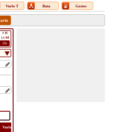
Vuelo T
Ruta
Gastos
rario
9
H
14
M
Go
Vuelo
Vuelo
Ver
Costo