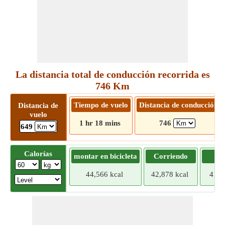
La distancia total de conducción recorrida es
746 Km
Tiempo de vuelo
Distancia de conducción
Distancia de
vuelo
1 hr 18 mins
746
649
Calorías
montar en bicicleta
Corriendo
Tr
44,566 kcal
42,878 kcal
41,1