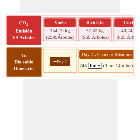
Vuelo
Bicicleta
Coche
CO
2
154,79 kg
57,82 kg
49,24 kg
Emisión
(2595Árboles)
(969 Árboles)
(825 Árbole
VS Árboles
Day 1 : Chaco » Misiones
Tu
+
Day 2
Día sabio
746
(9 hrs 14 mins)
Itinerario