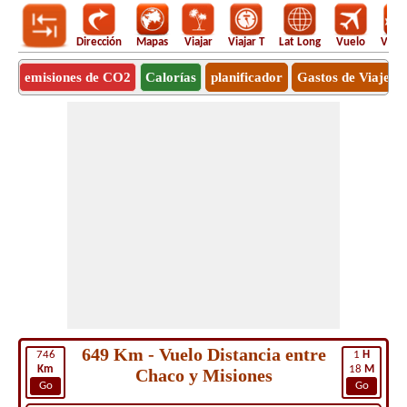
Dirección
Mapas
Viajar
Viajar T
Lat Long
Vuelo
Vuel
emisiones de CO2
Calorías
planificador
Gastos de Viaje
649 Km - Vuelo Distancia entre
746
1
H
Km
18
M
Chaco y Misiones
Go
Go