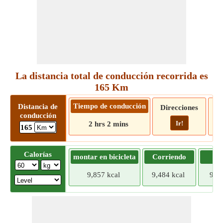
La distancia total de conducción recorrida es
165 Km
Tiempo de conducción
Distancia de
Direcciones
conducción
Ir!
2 hrs 2 mins
165
Calorías
montar en bicicleta
Corriendo
Tr
9,857 kcal
9,484 kcal
9,11