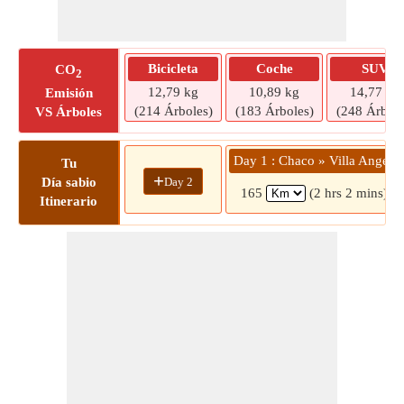
Bicicleta
Coche
SUV
CO
2
12,79 kg
10,89 kg
14,77 kg
Emisión
(214 Árboles)
(183 Árboles)
(248 Árbole
VS Árboles
Day 1 : Chaco » Villa Angela
Tu
+
Day 2
Día sabio
165
(2 hrs 2 mins)
Itinerario