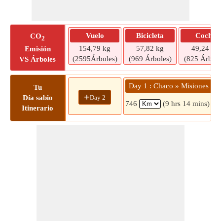
Vuelo
Bicicleta
Coche
CO
2
154,79 kg
57,82 kg
49,24 kg
Emisión
(2595Árboles)
(969 Árboles)
(825 Árbole
VS Árboles
Day 1 : Chaco » Misiones
Tu
+
Day 2
Día sabio
746
(9 hrs 14 mins)
Itinerario