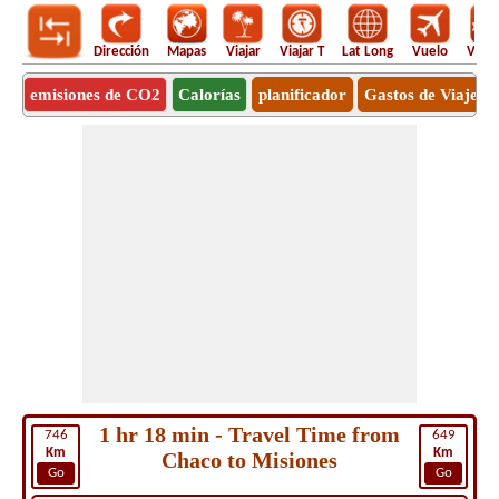
Dirección
Mapas
Viajar
Viajar T
Lat Long
Vuelo
Vuel
emisiones de CO2
Calorías
planificador
Gastos de Viaje
1 hr 18 min - Travel Time from
746
649
Km
Km
Chaco to Misiones
Go
Go