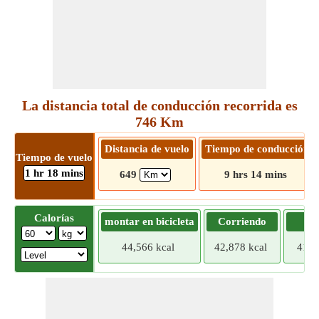
La distancia total de conducción recorrida es
746 Km
Distancia de vuelo
Tiempo de conducción
Tiempo de vuelo
1 hr 18 mins
649
9 hrs 14 mins
Calorías
montar en bicicleta
Corriendo
Tr
44,566 kcal
42,878 kcal
41,1