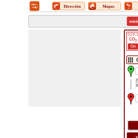
Dirección
Mapas
emi
529,
CO
2
Go
2
2
V