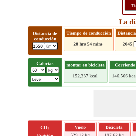
Ti
La di
Tiempo de conducción
Distancia
Distancia de
conducción
28 hrs 54 mins
2045
2550
Calorías
montar en bicicleta
Corriendo
152,337 kcal
146,566 kca
Vuelo
Bicicleta
CO
2
529,12 kg
197,62 kg
Emisión