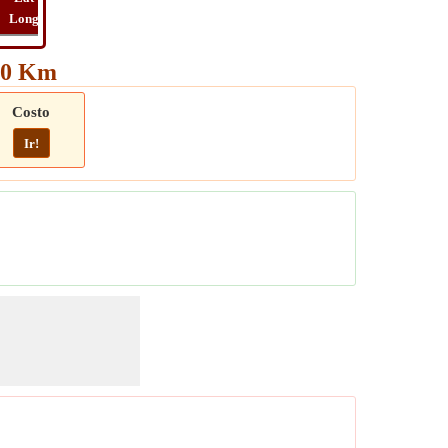
Long
Distancia
Tiempo
Ruta
550 Km
Costo
Ir!