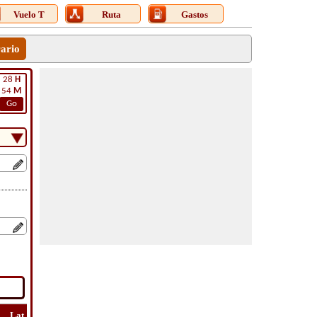
Vuelo T
Ruta
Gastos
rario
28
H
54
M
Go
Lat
Vuelo
Vuelo
Ver