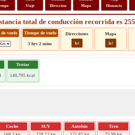
empo
Viaje
Direccion
Mapa
Distancia
stancia total de conducción recorrida es 2
 de vuelo
Tiempo de vuelo
Direcciones
Mapa
Ir!
Ir!
3 hrs 2 mins
Trotar
l
140,795 kcal
Coche
SUV
Autobús
Tren
168,3 kg
228,22 kg
171,87 kg
75,99 kg