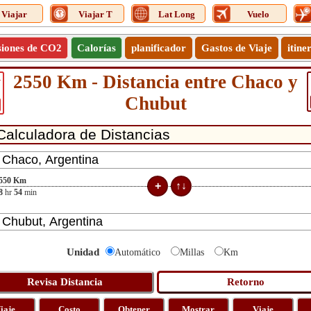
Viajar
Viajar T
Lat Long
Vuelo
siones de CO2
Calorías
planificador
Gastos de Viaje
itine
2550 Km - Distancia entre Chaco y
1
Chubut
550
Km
8
hr
54
min
Unidad
Automático
Millas
Km
iaje
Costo
Obtener
Mostrar
Viaje