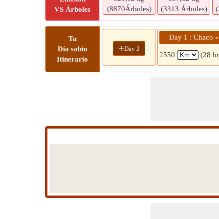
(8870Árboles)
(3313 Árboles)
(
VS Árboles
Day 1 : Chaco 
Tu
+
Day 2
Día sabio
2550
(28 h
Itinerario