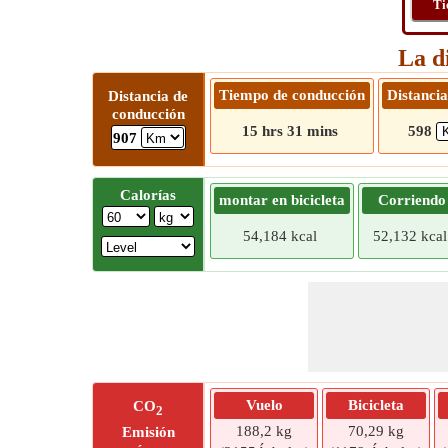
Ti
La d
Tiempo de conducción
Distancia
Distancia de
conducción
15 hrs 31 mins
598
907
Calorías
montar en bicicleta
Corriendo
54,184 kcal
52,132 kcal
Vuelo
Bicicleta
CO
2
188,2 kg
70,29 kg
Emisión