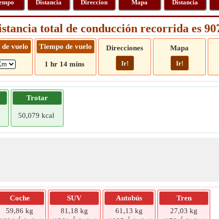
empo
Distancia
Direccion
Mapa
Distancia
istancia total de conducción recorrida es 9
 de vuelo
Tiempo de vuelo
Direcciones
Mapa
Ir!
Ir!
1 hr 14 mins
Trotar
50,079 kcal
Coche
SUV
Autobús
Tren
59,86 kg
81,18 kg
61,13 kg
27,03 kg