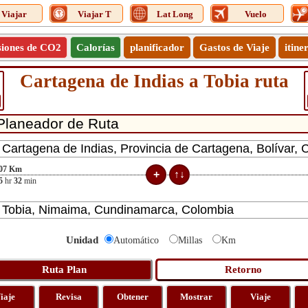
Viajar
Viajar T
Lat Long
Vuelo
siones de CO2
Calorías
planificador
Gastos de Viaje
itine
Cartagena de Indias a Tobia ruta
07
Km
5
hr
32
min
Unidad
Automático
Millas
Km
iaje
Revisa
Obtener
Mostrar
Viaje