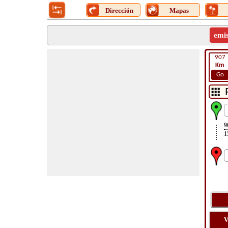
Dirección
Mapas
emi
907
Km
Go
9
1
V