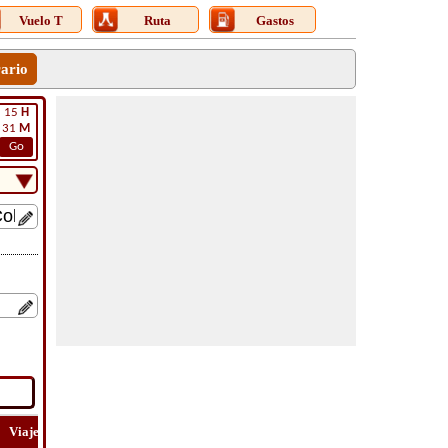
Vuelo T
Ruta
Gastos
rario
15
H
31
M
Go
Viaje
Lat
Vuelo
Vuelo
Costo