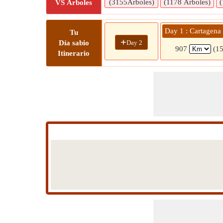
(3155Árboles)
(1178 Árboles)
(
VS Árboles
Day 1 : Cartagena 
Tu
+
Day 2
Día sabio
907
(15
Itinerario