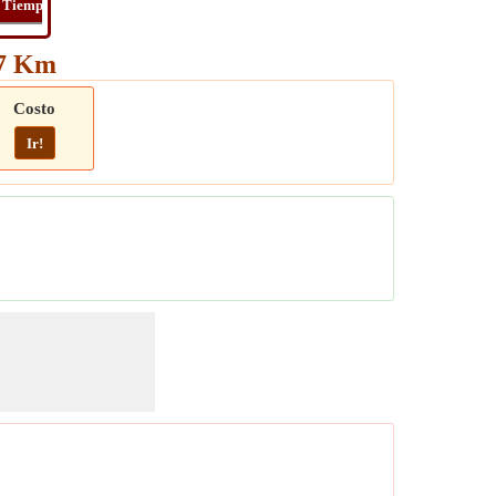
Tiempo
Long
Distancia
Tiempo
Viaje
07 Km
Costo
Ir!