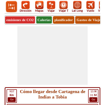
Dirección
Mapas
Viajar
Viajar T
Lat Long
Vuelo
Vuel
emisiones de CO2
Calorías
planificador
Gastos de Viaje
Cómo llegar desde Cartagena de
907
15
H
Km
31
M
Indias a Tobia
Go
Go