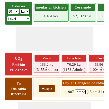
Calorías
montar en bicicleta
Corriendo
Tr
54,184 kcal
52,132 kcal
50,07
Vuelo
Bicicleta
Coche
CO
2
188,2 kg
70,29 kg
59,86 kg
Emisión
(3155Árboles)
(1178 Árboles)
(1004 Árbol
VS Árboles
Day 1 : Cartagena de Indias »
Tu
+
Day 2
Día sabio
907
(15 hrs 31 min
Itinerario