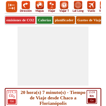
Dirección
Mapas
Viajar
Viajar T
Lat Long
Vuelo
Vuel
emisiones de CO2
Calorías
planificador
Gastos de Viaje
20 hora(s) 7 minuto(s) - Tiempo
319,3
1539
CO
Km
de Viaje desde Chaco a
2
Go
Go
Florianópolis