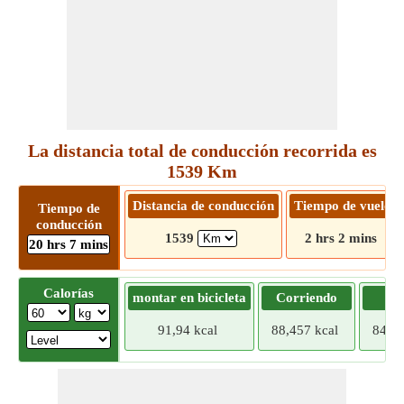
La distancia total de conducción recorrida es
1539 Km
Distancia de conducción
Tiempo de vuelo
Tiempo de
conducción
1539
2 hrs 2 mins
20 hrs 7 mins
Calorías
montar en bicicleta
Corriendo
Tr
91,94 kcal
88,457 kcal
84,97