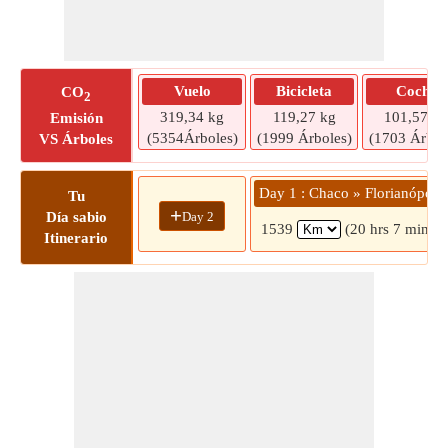
Vuelo
Bicicleta
Coche
CO
2
319,34 kg
119,27 kg
101,57 kg
Emisión
(5354Árboles)
(1999 Árboles)
(1703 Árbol
VS Árboles
Day 1 : Chaco » Florianópolis
Tu
+
Day 2
Día sabio
1539
(20 hrs 7 mins)
Itinerario