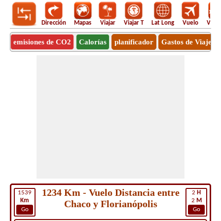
Dirección
Mapas
Viajar
Viajar T
Lat Long
Vuelo
Vuel
emisiones de CO2
Calorías
planificador
Gastos de Viaje
1234 Km - Vuelo Distancia entre
1539
2
H
Km
2
M
Chaco y Florianópolis
Go
Go