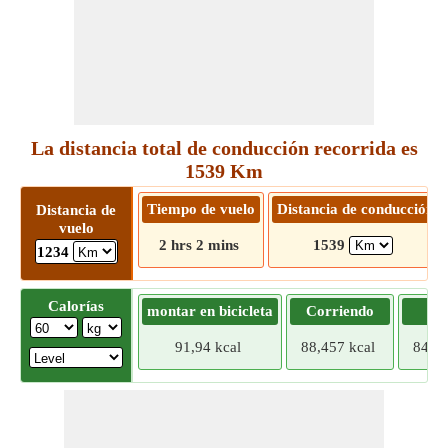
La distancia total de conducción recorrida es
1539 Km
Tiempo de vuelo
Distancia de conducción
Distancia de
vuelo
2 hrs 2 mins
1539
1234
Calorías
montar en bicicleta
Corriendo
Tr
91,94 kcal
88,457 kcal
84,97