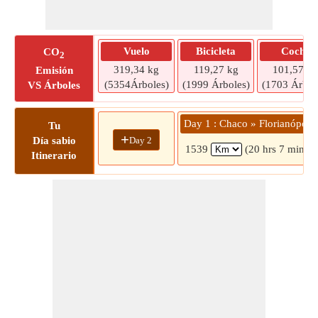
Vuelo
Bicicleta
Coche
CO
2
319,34 kg
119,27 kg
101,57 kg
Emisión
(5354Árboles)
(1999 Árboles)
(1703 Árbol
VS Árboles
Day 1 : Chaco » Florianópolis
Tu
+
Day 2
Día sabio
1539
(20 hrs 7 mins)
Itinerario